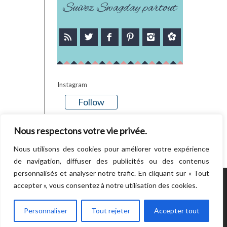
Suivez Swagday partout
Instagram
Follow
There is no media in this feed
Nous respectons votre vie privée.
Nous utilisons des cookies pour améliorer votre expérience
de navigation, diffuser des publicités ou des contenus
personnalisés et analyser notre trafic. En cliquant sur « Tout
accepter », vous consentez à notre utilisation des cookies.
POWERED BY WORDPRESS.
CREATED BY
THEMESINDEP
Personnaliser
Tout rejeter
Accepter tout
RETOUR EN HAUT