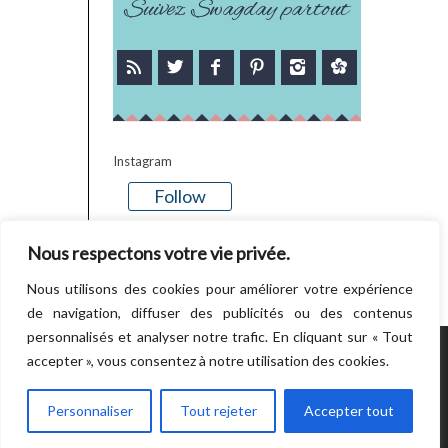
Suivez Swagday partout
Instagram
Follow
There is no media in this feed
Nous respectons votre vie privée.
Nous utilisons des cookies pour améliorer votre expérience
de navigation, diffuser des publicités ou des contenus
personnalisés et analyser notre trafic. En cliquant sur « Tout
accepter », vous consentez à notre utilisation des cookies.
POWERED BY WORDPRESS.
CREATED BY
THEMESINDEP
Personnaliser
Tout rejeter
Accepter tout
RETOUR EN HAUT