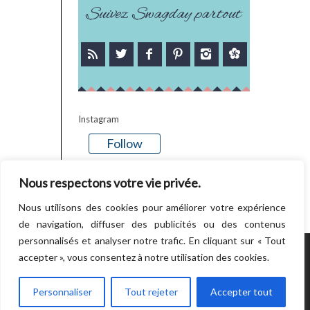
Suivez Swagday partout
Instagram
Follow
There is no media in this feed
Nous respectons votre vie privée.
Nous utilisons des cookies pour améliorer votre expérience
de navigation, diffuser des publicités ou des contenus
personnalisés et analyser notre trafic. En cliquant sur « Tout
accepter », vous consentez à notre utilisation des cookies.
POWERED BY WORDPRESS.
CREATED BY
THEMESINDEP
Personnaliser
Tout rejeter
Accepter tout
RETOUR EN HAUT