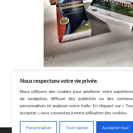
Coucou mes poussins, J’espère que vous a
Nous respectons votre vie privée.
bien. Il y a quelque temps, j’ai reçu de la pa
Laboratoire Vémédia, plein de petites…
Nous utilisons des cookies pour améliorer votre expérienc
LIRE LA SUITE
de navigation, diffuser des publicités ou des contenu
personnalisés et analyser notre trafic. En cliquant sur « Tou
accepter », vous consentez à notre utilisation des cookies.
Personnaliser
Tout rejeter
Accepter tout