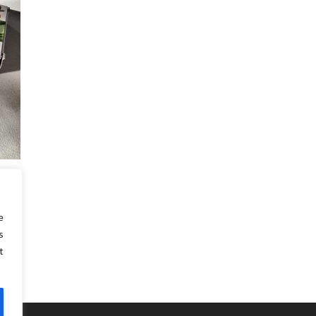
llez
rt du
e
s
t