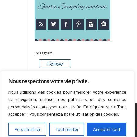
Suivez Swagday partout
Instagram
Follow
There is no media in this feed
Nous respectons votre vie privée.
Nous utilisons des cookies pour améliorer votre expérience
de navigation, diffuser des publicités ou des contenus
personnalisés et analyser notre trafic. En cliquant sur « Tout
accepter », vous consentez à notre utilisation des cookies.
POWERED BY WORDPRESS.
CREATED BY
THEMESINDEP
Personnaliser
Tout rejeter
Accepter tout
RETOUR EN HAUT