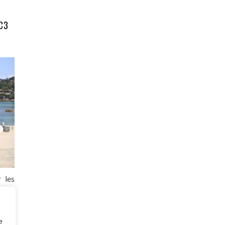
 C3
 les
ti en
leur
e