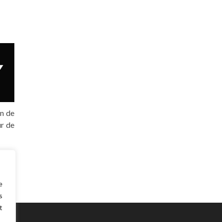
in de
ur de
e
s
t