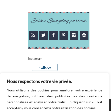
Suivez Swagday partout
Instagram
Follow
There is no media in this feed
Nous respectons votre vie privée.
Nous utilisons des cookies pour améliorer votre expérience
de navigation, diffuser des publicités ou des contenus
personnalisés et analyser notre trafic. En cliquant sur « Tout
accepter », vous consentez à notre utilisation des cookies.
POWERED BY WORDPRESS.
CREATED BY