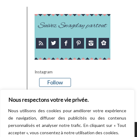
Suivez Swagday partout
Instagram
Follow
There is no media in this feed
Nous respectons votre vie privée.
Nous utilisons des cookies pour améliorer votre expérience
de navigation, diffuser des publicités ou des contenus
personnalisés et analyser notre trafic. En cliquant sur « Tout
accepter », vous consentez à notre utilisation des cookies.
POWERED BY WORDPRESS.
CREATED BY