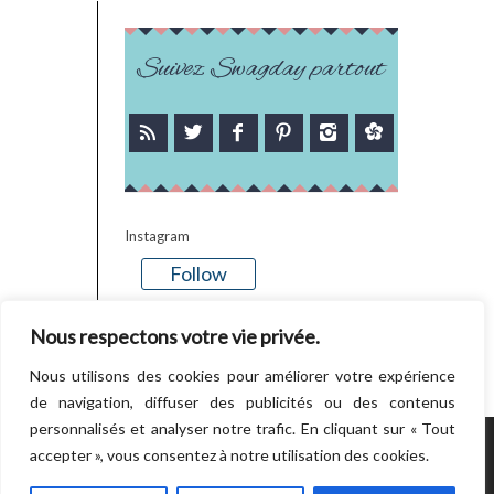
Suivez Swagday partout
Instagram
Follow
There is no media in this feed
Nous respectons votre vie privée.
Nous utilisons des cookies pour améliorer votre expérience
de navigation, diffuser des publicités ou des contenus
personnalisés et analyser notre trafic. En cliquant sur « Tout
accepter », vous consentez à notre utilisation des cookies.
POWERED BY WORDPRESS.
CREATED BY
THEMESINDEP