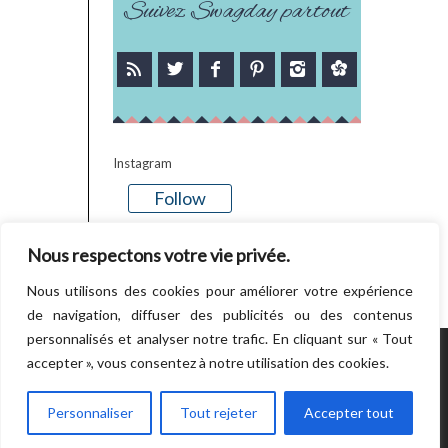
Suivez Swagday partout
Instagram
Follow
There is no media in this feed
Nous respectons votre vie privée.
Nous utilisons des cookies pour améliorer votre expérience
de navigation, diffuser des publicités ou des contenus
personnalisés et analyser notre trafic. En cliquant sur « Tout
accepter », vous consentez à notre utilisation des cookies.
POWERED BY WORDPRESS.
CREATED BY
THEMESINDEP
Personnaliser
Tout rejeter
Accepter tout
RETOUR EN HAUT