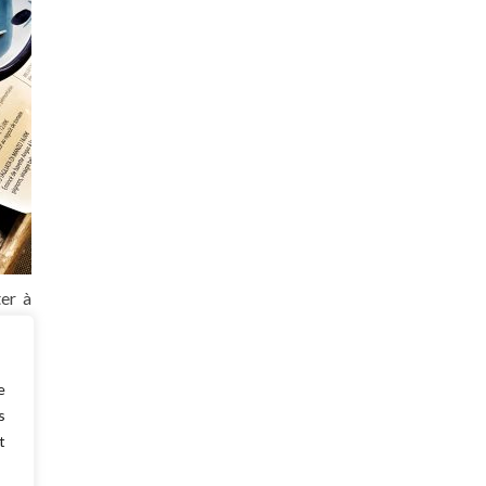
ter à
eurs
tout
e
s
t