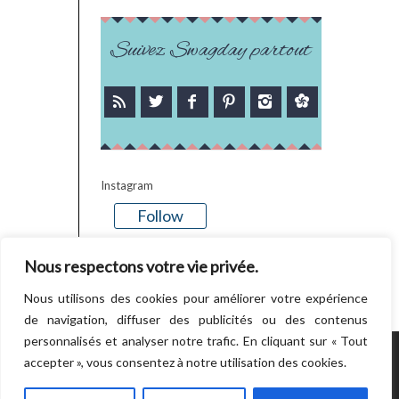
Suivez Swagday partout
Instagram
Follow
There is no media in this feed
Nous respectons votre vie privée.
Nous utilisons des cookies pour améliorer votre expérience
de navigation, diffuser des publicités ou des contenus
personnalisés et analyser notre trafic. En cliquant sur « Tout
accepter », vous consentez à notre utilisation des cookies.
POWERED BY WORDPRESS.
CREATED BY
THEMESINDEP