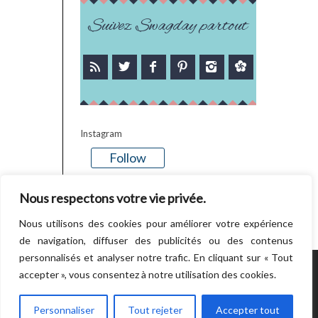
Suivez Swagday partout
Instagram
Follow
There is no media in this feed
Nous respectons votre vie privée.
Nous utilisons des cookies pour améliorer votre expérience
de navigation, diffuser des publicités ou des contenus
personnalisés et analyser notre trafic. En cliquant sur « Tout
accepter », vous consentez à notre utilisation des cookies.
POWERED BY WORDPRESS.
CREATED BY
THEMESINDEP
Personnaliser
Tout rejeter
Accepter tout
RETOUR EN HAUT