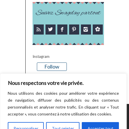
Suivez Swagday partout
Instagram
Follow
There is no media in this feed
Nous respectons votre vie privée.
Nous utilisons des cookies pour améliorer votre expérience
de navigation, diffuser des publicités ou des contenus
personnalisés et analyser notre trafic. En cliquant sur « Tout
accepter », vous consentez à notre utilisation des cookies.
POWERED BY WORDPRESS.
CREATED BY
THEMESINDEP
Personnaliser
Tout rejeter
Accepter tout
RETOUR EN HAUT