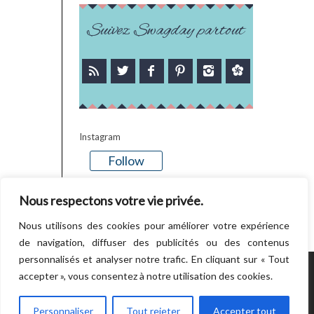
Suivez Swagday partout
Instagram
Follow
There is no media in this feed
Nous respectons votre vie privée.
Nous utilisons des cookies pour améliorer votre expérience
de navigation, diffuser des publicités ou des contenus
personnalisés et analyser notre trafic. En cliquant sur « Tout
accepter », vous consentez à notre utilisation des cookies.
POWERED BY WORDPRESS.
CREATED BY
THEMESINDEP
Personnaliser
Tout rejeter
Accepter tout
RETOUR EN HAUT