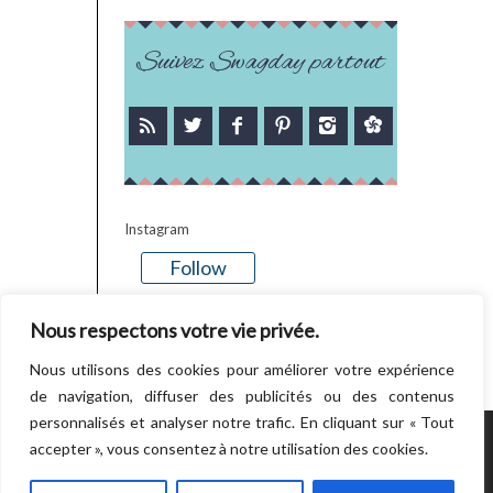
Suivez Swagday partout
Instagram
Follow
There is no media in this feed
Nous respectons votre vie privée.
Nous utilisons des cookies pour améliorer votre expérience
de navigation, diffuser des publicités ou des contenus
personnalisés et analyser notre trafic. En cliquant sur « Tout
accepter », vous consentez à notre utilisation des cookies.
POWERED BY WORDPRESS.
CREATED BY
THEMESINDEP