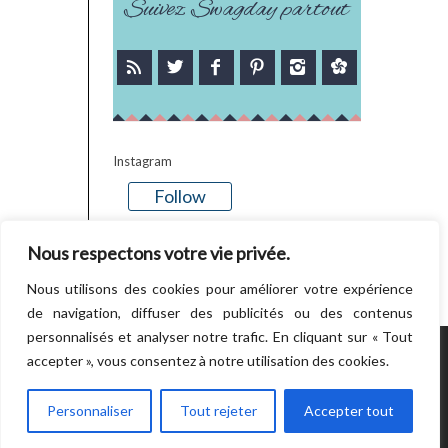
Suivez Swagday partout
Instagram
Follow
There is no media in this feed
Nous respectons votre vie privée.
Nous utilisons des cookies pour améliorer votre expérience
de navigation, diffuser des publicités ou des contenus
personnalisés et analyser notre trafic. En cliquant sur « Tout
accepter », vous consentez à notre utilisation des cookies.
POWERED BY WORDPRESS.
CREATED BY
THEMESINDEP
Personnaliser
Tout rejeter
Accepter tout
RETOUR EN HAUT