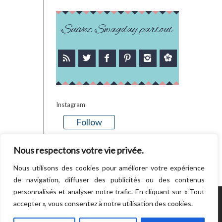
Suivez Swagday partout
Instagram
Follow
There is no media in this feed
Nous respectons votre vie privée.
Nous utilisons des cookies pour améliorer votre expérience
de navigation, diffuser des publicités ou des contenus
personnalisés et analyser notre trafic. En cliquant sur « Tout
accepter », vous consentez à notre utilisation des cookies.
POWERED BY WORDPRESS.
CREATED BY
THEMESINDEP