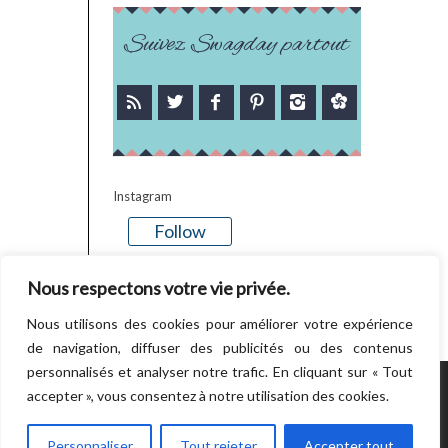
Suivez Swagday partout
Instagram
Follow
There is no media in this feed
Nous respectons votre vie privée.
Nous utilisons des cookies pour améliorer votre expérience
de navigation, diffuser des publicités ou des contenus
personnalisés et analyser notre trafic. En cliquant sur « Tout
accepter », vous consentez à notre utilisation des cookies.
POWERED BY WORDPRESS.
CREATED BY
THEMESINDEP
Personnaliser
Tout rejeter
Accepter tout
RETOUR EN HAUT