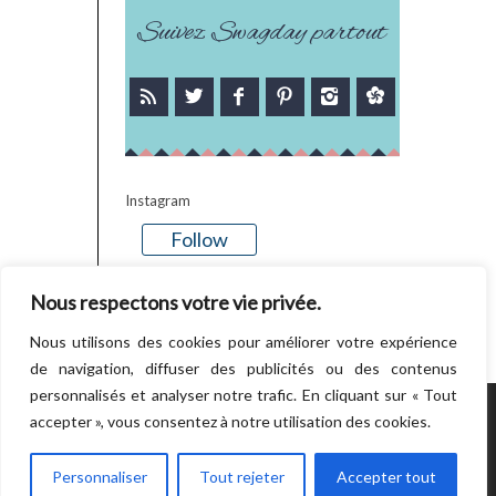
Suivez Swagday partout
Instagram
Follow
There is no media in this feed
Nous respectons votre vie privée.
Nous utilisons des cookies pour améliorer votre expérience
de navigation, diffuser des publicités ou des contenus
personnalisés et analyser notre trafic. En cliquant sur « Tout
accepter », vous consentez à notre utilisation des cookies.
POWERED BY WORDPRESS.
CREATED BY
THEMESINDEP
Personnaliser
Tout rejeter
Accepter tout
RETOUR EN HAUT