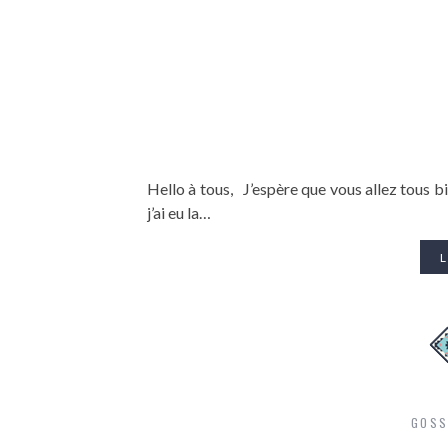
Hello à tous, J’espère que vous allez tous b
j’ai eu la…
L
GOSS