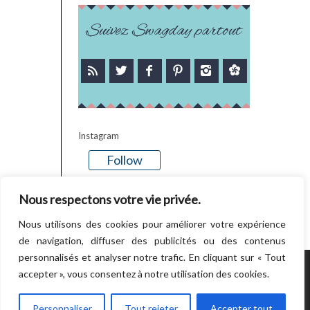
Suivez Swagday partout
Instagram
Follow
There is no media in this feed
Nous respectons votre vie privée.
Nous utilisons des cookies pour améliorer votre expérience
de navigation, diffuser des publicités ou des contenus
personnalisés et analyser notre trafic. En cliquant sur « Tout
accepter », vous consentez à notre utilisation des cookies.
POWERED BY WORDPRESS.
CREATED BY
THEMESINDEP
Personnaliser
Tout rejeter
Accepter tout
RETOUR EN HAUT