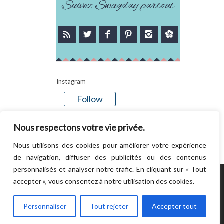
Suivez Swagday partout
Instagram
Follow
There is no media in this feed
Nous respectons votre vie privée.
Nous utilisons des cookies pour améliorer votre expérience
de navigation, diffuser des publicités ou des contenus
personnalisés et analyser notre trafic. En cliquant sur « Tout
accepter », vous consentez à notre utilisation des cookies.
POWERED BY WORDPRESS.
CREATED BY
THEMESINDEP
Personnaliser
Tout rejeter
Accepter tout
RETOUR EN HAUT