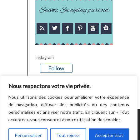
Suivez Swagday partout
Instagram
Follow
There is no media in this feed
Nous respectons votre vie privée.
Nous utilisons des cookies pour améliorer votre expérience
de navigation, diffuser des publicités ou des contenus
personnalisés et analyser notre trafic. En cliquant sur « Tout
accepter », vous consentez à notre utilisation des cookies.
POWERED BY WORDPRESS.
CREATED BY
THEMESINDEP
Personnaliser
Tout rejeter
Accepter tout
RETOUR EN HAUT