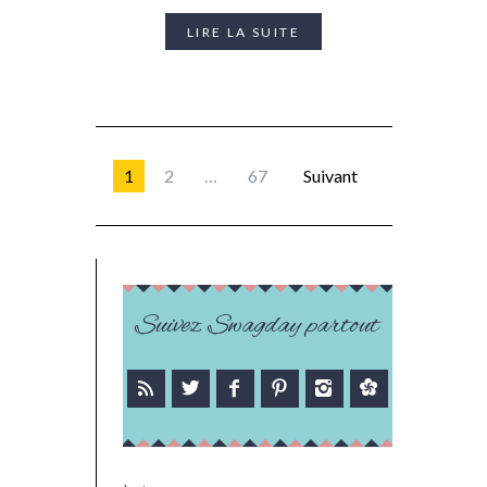
LIRE LA SUITE
1
2
…
67
Suivant
Suivez Swagday partout