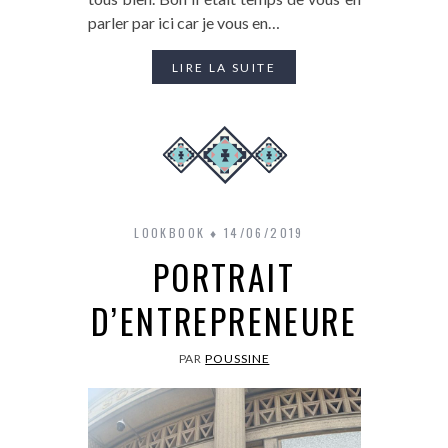
parler par ici car je vous en…
LIRE LA SUITE
LOOKBOOK
14/06/2019
PORTRAIT
D’ENTREPRENEURE
PAR
POUSSINE