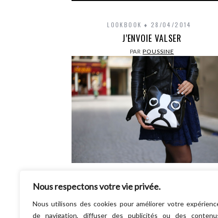
LOOKBOOK
28/04/2014
J’ENVOIE VALSER
PAR
POUSSINE
Drôle de titre nan ? Pourquoi ce choix ? 
simplement parce que je vois d’ici les cheve
Nous respectons votre vie privée.
certaines fashionistas se dresser sur…
Nous utilisons des cookies pour améliorer votre expérienc
LIRE LA SUITE
de navigation, diffuser des publicités ou des contenu