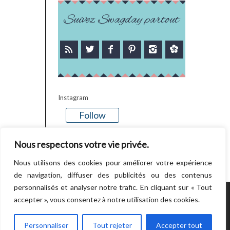
Suivez Swagday partout
Instagram
Follow
There is no media in this feed
Nous respectons votre vie privée.
Nous utilisons des cookies pour améliorer votre expérience
de navigation, diffuser des publicités ou des contenus
personnalisés et analyser notre trafic. En cliquant sur « Tout
accepter », vous consentez à notre utilisation des cookies.
POWERED BY WORDPRESS.
CREATED BY
THEMESINDEP
Personnaliser
Tout rejeter
Accepter tout
RETOUR EN HAUT