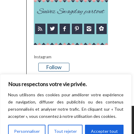
Suivez Swagday partout
Instagram
Follow
There is no media in this feed
Nous respectons votre vie privée.
Nous utilisons des cookies pour améliorer votre expérience
de navigation, diffuser des publicités ou des contenus
personnalisés et analyser notre trafic. En cliquant sur « Tout
accepter », vous consentez à notre utilisation des cookies.
POWERED BY WORDPRESS.
CREATED BY
THEMESINDEP
Personnaliser
Tout rejeter
Accepter tout
RETOUR EN HAUT