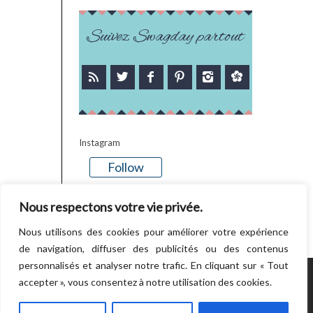
Suivez Swagday partout
Instagram
Follow
There is no media in this feed
Nous respectons votre vie privée.
Nous utilisons des cookies pour améliorer votre expérience
de navigation, diffuser des publicités ou des contenus
personnalisés et analyser notre trafic. En cliquant sur « Tout
accepter », vous consentez à notre utilisation des cookies.
POWERED BY WORDPRESS.
CREATED BY
THEMESINDEP