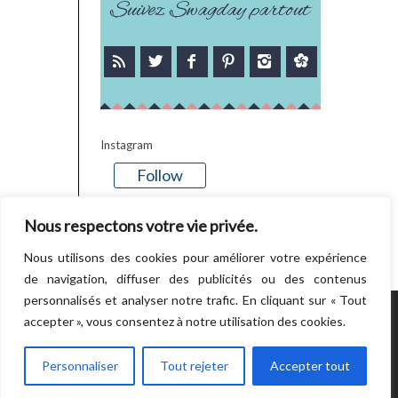
Suivez Swagday partout
Instagram
Follow
There is no media in this feed
Nous respectons votre vie privée.
Nous utilisons des cookies pour améliorer votre expérience
de navigation, diffuser des publicités ou des contenus
personnalisés et analyser notre trafic. En cliquant sur « Tout
accepter », vous consentez à notre utilisation des cookies.
POWERED BY WORDPRESS.
CREATED BY
THEMESINDEP
Personnaliser
Tout rejeter
Accepter tout
RETOUR EN HAUT