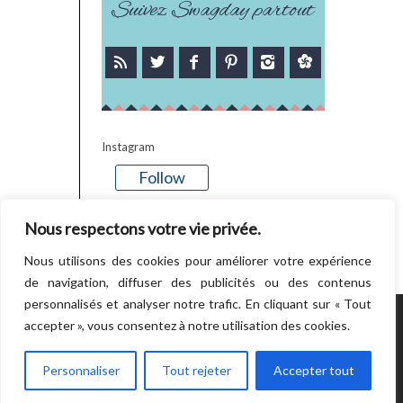
Suivez Swagday partout
Instagram
Follow
There is no media in this feed
Nous respectons votre vie privée.
Nous utilisons des cookies pour améliorer votre expérience
de navigation, diffuser des publicités ou des contenus
personnalisés et analyser notre trafic. En cliquant sur « Tout
accepter », vous consentez à notre utilisation des cookies.
POWERED BY WORDPRESS.
CREATED BY
THEMESINDEP
Personnaliser
Tout rejeter
Accepter tout
RETOUR EN HAUT