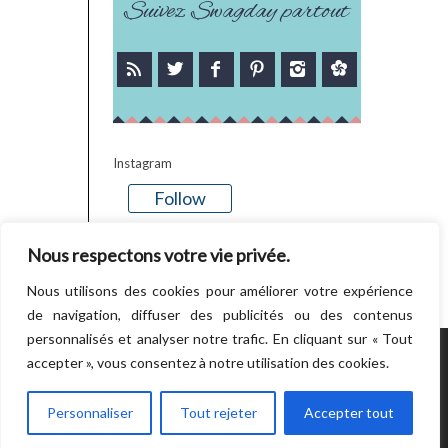
Suivez Swagday partout
Instagram
Follow
There is no media in this feed
Nous respectons votre vie privée.
Nous utilisons des cookies pour améliorer votre expérience
de navigation, diffuser des publicités ou des contenus
personnalisés et analyser notre trafic. En cliquant sur « Tout
accepter », vous consentez à notre utilisation des cookies.
POWERED BY WORDPRESS.
CREATED BY
THEMESINDEP
Personnaliser
Tout rejeter
Accepter tout
RETOUR EN HAUT