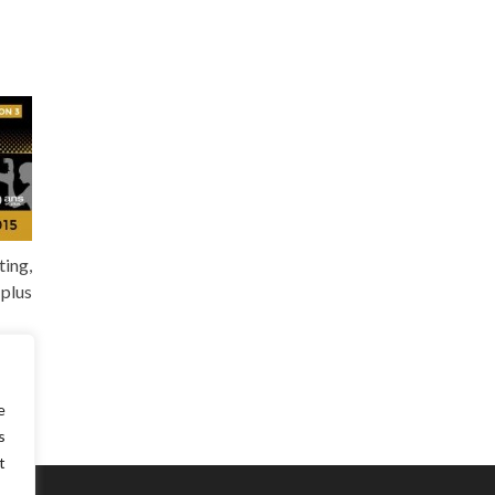
ing,
 plus
e
s
t