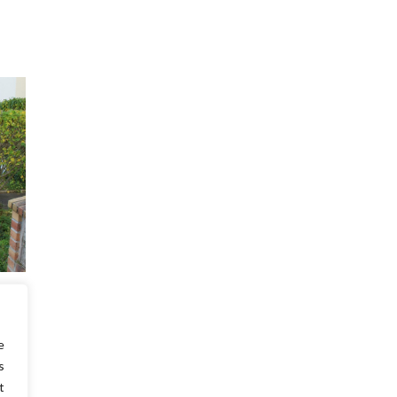
ats !
t pas
e
s
t