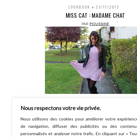
LOOKBOOK
25/11/2013
MISS CAT : MADAME CHAT
PAR
POUSSINE
J’adore les fringues avec les imprimés ch
Nous respectons votre vie privée.
Souviens toi ici, j’en portais déjà ! Elle es
chouette ma petite robe chat ?…
Nous utilisons des cookies pour améliorer votre expérienc
LIRE LA SUITE
de navigation, diffuser des publicités ou des contenu
personnalisés et analyser notre trafic. En cliquant sur « Tou