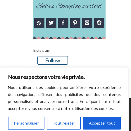
Suivez Swagday partout
Instagram
Follow
There is no media in this feed
Nous respectons votre vie privée.
Nous utilisons des cookies pour améliorer votre expérience
de navigation, diffuser des publicités ou des contenus
personnalisés et analyser notre trafic. En cliquant sur « Tout
accepter », vous consentez à notre utilisation des cookies.
POWERED BY WORDPRESS.
CREATED BY
THEMESINDEP
Personnaliser
Tout rejeter
Accepter tout
RETOUR EN HAUT