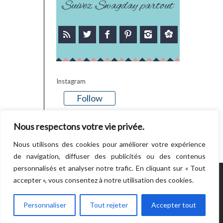
Suivez Swagday partout
Instagram
Follow
There is no media in this feed
Nous respectons votre vie privée.
Nous utilisons des cookies pour améliorer votre expérience
de navigation, diffuser des publicités ou des contenus
personnalisés et analyser notre trafic. En cliquant sur « Tout
accepter », vous consentez à notre utilisation des cookies.
POWERED BY WORDPRESS.
CREATED BY
THEMESINDEP
Personnaliser
Tout rejeter
Accepter tout
RETOUR EN HAUT