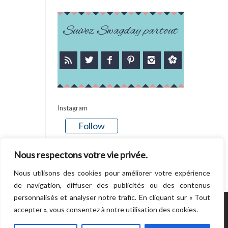
Suivez Swagday partout
Instagram
Follow
There is no media in this feed
Nous respectons votre vie privée.
Nous utilisons des cookies pour améliorer votre expérience
de navigation, diffuser des publicités ou des contenus
personnalisés et analyser notre trafic. En cliquant sur « Tout
accepter », vous consentez à notre utilisation des cookies.
POWERED BY WORDPRESS.
CREATED BY
THEMESINDEP