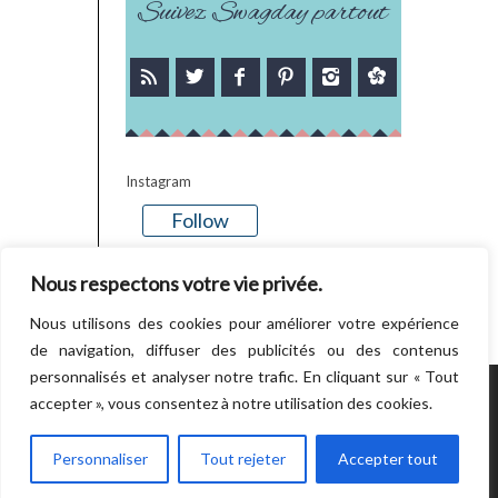
Suivez Swagday partout
Instagram
Follow
There is no media in this feed
Nous respectons votre vie privée.
Nous utilisons des cookies pour améliorer votre expérience
de navigation, diffuser des publicités ou des contenus
personnalisés et analyser notre trafic. En cliquant sur « Tout
accepter », vous consentez à notre utilisation des cookies.
POWERED BY WORDPRESS.
CREATED BY
THEMESINDEP
Personnaliser
Tout rejeter
Accepter tout
RETOUR EN HAUT