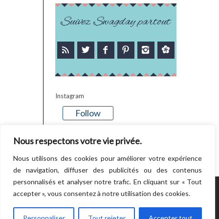
Suivez Swagday partout
Instagram
Follow
There is no media in this feed
Nous respectons votre vie privée.
Nous utilisons des cookies pour améliorer votre expérience
de navigation, diffuser des publicités ou des contenus
personnalisés et analyser notre trafic. En cliquant sur « Tout
accepter », vous consentez à notre utilisation des cookies.
POWERED BY WORDPRESS.
CREATED BY
THEMESINDEP
Personnaliser
Tout rejeter
Accepter tout
RETOUR EN HAUT