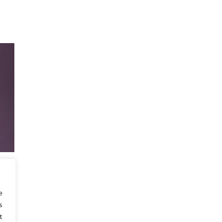
alles
s ma
e
s
t