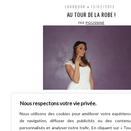
LOOKBOOK
12/02/2013
AU TOUR DE LA ROBE !
PAR
POUSSINE
Après le pull à 5 balles, voici la robe à 5 b
Nous respectons votre vie privée.
!!!! Enfin … plutôt 6 balles comme dirai
copine Jess du…
Nous utilisons des cookies pour améliorer votre expérienc
LIRE LA SUITE
de navigation, diffuser des publicités ou des contenu
personnalisés et analyser notre trafic. En cliquant sur « Tou