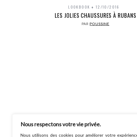
LOOKBOOK
12/10/2016
LES JOLIES CHAUSSURES À RUBANS
PAR
POUSSINE
Franchement, avoir une petite fille, c
Nous respectons votre vie privée.
vraiment l’éclate pour l’habiller ! À cet âg
tout leur va ! Et puis surtout …. Tu peux…
Nous utilisons des cookies pour améliorer votre expérienc