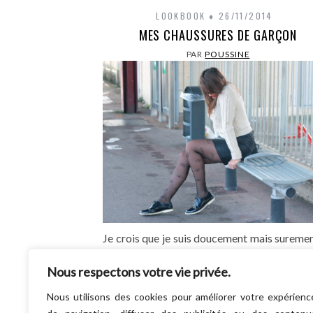
LOOKBOOK
26/11/2014
MES CHAUSSURES DE GARÇON
PAR
POUSSINE
Je crois que je suis doucement mais sureme
train de me déclencher une addiction
Nous respectons votre vie privée.
derbies. Celles-ci sont parfaites je trouv
cuir…
Nous utilisons des cookies pour améliorer votre expérienc
LIRE LA SUITE