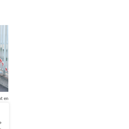
nt en
 aux
e. Un
e