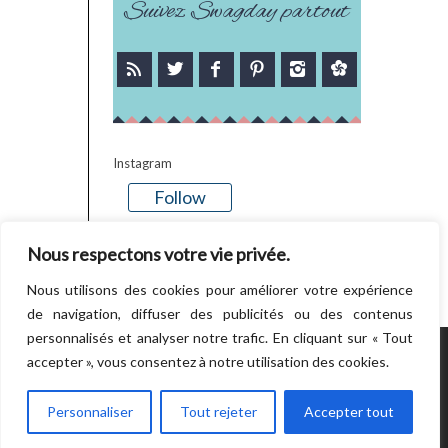
Suivez Swagday partout
Instagram
Follow
There is no media in this feed
Nous respectons votre vie privée.
Nous utilisons des cookies pour améliorer votre expérience
de navigation, diffuser des publicités ou des contenus
personnalisés et analyser notre trafic. En cliquant sur « Tout
accepter », vous consentez à notre utilisation des cookies.
POWERED BY WORDPRESS.
CREATED BY
THEMESINDEP
Personnaliser
Tout rejeter
Accepter tout
RETOUR EN HAUT