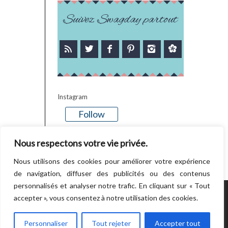
Suivez Swagday partout
Instagram
Follow
There is no media in this feed
Nous respectons votre vie privée.
Nous utilisons des cookies pour améliorer votre expérience
de navigation, diffuser des publicités ou des contenus
personnalisés et analyser notre trafic. En cliquant sur « Tout
accepter », vous consentez à notre utilisation des cookies.
POWERED BY WORDPRESS.
CREATED BY
THEMESINDEP
Personnaliser
Tout rejeter
Accepter tout
RETOUR EN HAUT