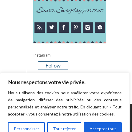
Suivez Swagday partout
Instagram
Follow
There is no media in this feed
Nous respectons votre vie privée.
Nous utilisons des cookies pour améliorer votre expérience
de navigation, diffuser des publicités ou des contenus
personnalisés et analyser notre trafic. En cliquant sur « Tout
accepter », vous consentez à notre utilisation des cookies.
POWERED BY WORDPRESS.
CREATED BY
THEMESINDEP
Personnaliser
Tout rejeter
Accepter tout
RETOUR EN HAUT