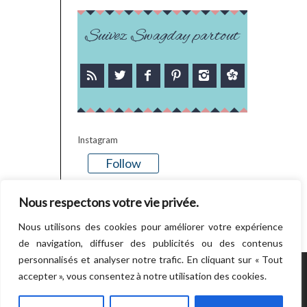
Suivez Swagday partout
Instagram
Follow
There is no media in this feed
Nous respectons votre vie privée.
Nous utilisons des cookies pour améliorer votre expérience
de navigation, diffuser des publicités ou des contenus
personnalisés et analyser notre trafic. En cliquant sur « Tout
accepter », vous consentez à notre utilisation des cookies.
POWERED BY WORDPRESS.
CREATED BY
THEMESINDEP