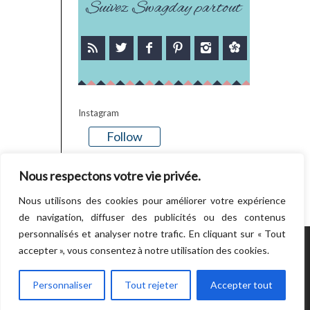
Suivez Swagday partout
Instagram
Follow
There is no media in this feed
Nous respectons votre vie privée.
Nous utilisons des cookies pour améliorer votre expérience
de navigation, diffuser des publicités ou des contenus
personnalisés et analyser notre trafic. En cliquant sur « Tout
accepter », vous consentez à notre utilisation des cookies.
POWERED BY WORDPRESS.
CREATED BY
THEMESINDEP
Personnaliser
Tout rejeter
Accepter tout
RETOUR EN HAUT