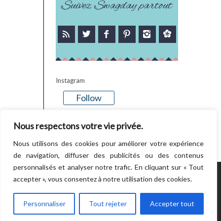
Suivez Swagday partout
Instagram
Follow
There is no media in this feed
Nous respectons votre vie privée.
Nous utilisons des cookies pour améliorer votre expérience
de navigation, diffuser des publicités ou des contenus
personnalisés et analyser notre trafic. En cliquant sur « Tout
accepter », vous consentez à notre utilisation des cookies.
POWERED BY WORDPRESS.
CREATED BY
THEMESINDEP
Personnaliser
Tout rejeter
Accepter tout
RETOUR EN HAUT