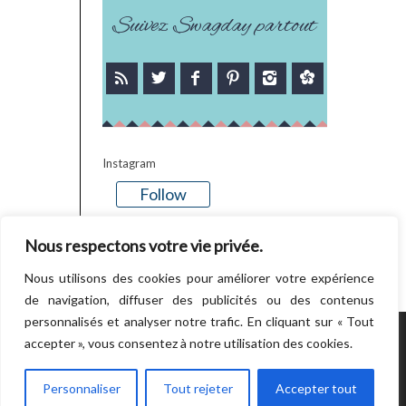
Suivez Swagday partout
Instagram
Follow
There is no media in this feed
Nous respectons votre vie privée.
Nous utilisons des cookies pour améliorer votre expérience
de navigation, diffuser des publicités ou des contenus
personnalisés et analyser notre trafic. En cliquant sur « Tout
accepter », vous consentez à notre utilisation des cookies.
POWERED BY WORDPRESS.
CREATED BY
THEMESINDEP
Personnaliser
Tout rejeter
Accepter tout
RETOUR EN HAUT